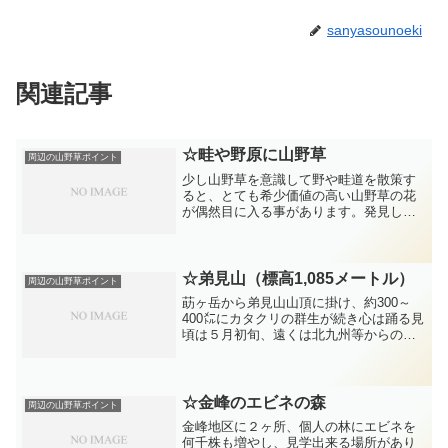
sanyasounoeki
関連記事
☆畦や野原に山野草
周辺の山野草ポイント
少し山野草を意識して野や畦道を散策す
ると、とても希少価値の高い山野草の花
が偶然目に入る事があります。発見した
喜びは格別、私だけの秘密の場所、来年
も同じ場所で再び会えますように‥と願
いながら。最近見る事が難しく成った
「イチリンソウ」、花言葉＝...
☆弟見山（標高1,085メートル）
周辺の山野草ポイント
莇ヶ岳から弟見山山頂に掛け、約300～
400㍍にカタクリの群生が続き心は踊る見
頃は５月初旬、遠くは北九州等からの見
学者も多い、再び６月には同じ場所にサ
サユリが咲き乱れる魅惑の場所。 この場
所の藪を払えば、今の1,5倍の規模にカタ
クリが増えて...
☆金峰のエビネの森
周辺の山野草ポイント
金峰地区に２ヶ所、個人の林にエビネを
何千株も増やし、見学出来る場所があり