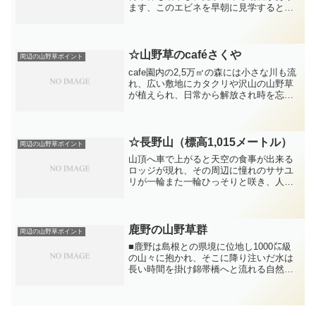
ます、このエビネを早朝に見学すると、
爽やかな香りが漂い自然の優しさに触れ
心地いい時間が流れる場所。オーナーの
高光さん夫婦も高齢になられ、この園も
維持管理に協力して行けば...
☆山野草のcaféさくや
周辺の山野草ポイント
cafe園内の2,5万㎡の森には小さな川も流
れ、広い敷地にカタクリや沢山の山野草
が植えられ、日常から解放され時を忘れ
園内散策すると心から癒されます。
☆長野山（標高1,015メートル）
周辺の山野草ポイント
山頂へ車で上がると天空の食事が出来る
ロッジが現れ、その周辺に憧れのササユ
リが一輪また一輪ひっそりと咲き、人の
心を引付け優しい香りも人気の理由。 千
㍍級の頂上まで車で上がれる場所は近隣
ではここだけ、既存のロッジをオシャレ
に改装すれば多くの人が...
鹿野の山野草群
周辺の山野草ポイント
■鹿野は島根との県境に位地し1000㍍級
の山々に抱かれ、そこに降り注いだ水は
長い時間を掛け錦帯橋へと流れる自然豊
かな里山 その里に今も多くの山野草が
息づき鹿野は心の原風景かも知れません
その山野草‥高い山や自然環境でしか育
たない人の手を加えな...