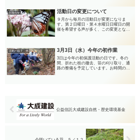
イノシシの侵入を防ぐ鉄柵を設置しまし
た。雑草もきれいに刈り取られ、眺めも
一興です。
活動日の変更について
お知らせ
９月から毎月の活動日が変更になりま
す。第２日曜日・第４水曜日日曜日の開
催を希望する声が多く、この変更となり
ました。宜しくお願いいたします。
3月3日（水）今年の初作業
活動の様子 他
3日は今年の初保護活動の日です。冬の
間、折れた枝の撤去、笹の刈り取り、通
路の整備を予定しています。お時間のあ
る方、朝9時現地集合。よろしくお願いし
ます。
公益信託大成建設自然・歴史環境基金
今咲いている花 ５／１２