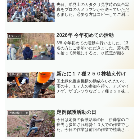
先日、弟見山のカタクリ見学時の集合写
真をプロのカメラマンから送っていただ
きました。必要な方はコピーしてご利用
ください。
2026年 今年初めての活動
お知らせ
3/8 今年初めての活動を行いました。13
名の方にご参加いただきました。落ち葉
を拾って綺麗にすると、水芭蕉が顔をみ
せました。
新たに１７種２５０株植え付け
活動の様子 他
国土緑化推進機構の助成をいただいて、
雨の中、１７人の参加を得て、アズマイ
チゲ、ザゼンソウなど１７種２５０株の
山野草を新たに植えつけました。仲間の
青木正昭さんが植えつけの方法を指導、
みんなで丁寧に植え付け、開花が楽しみ
です。
定例保護活動の日
活動の様子 他
今日は定例の保護活動の日、伊藤翁のご
長男も参加され総勢１０人での作業でし
た。今日の作業は前回の作業で植栽され
たシャクナゲのエリアも囲い込むように