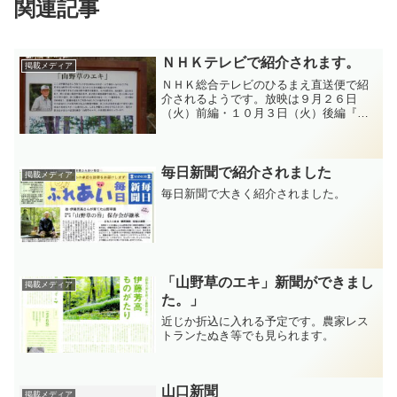
関連記事
ＮＨＫテレビで紹介されます。
掲載メディア
ＮＨＫ総合テレビのひるまえ直送便で紹
介されるようです。放映は９月２６日
（火）前編・１０月３日（火）後編『ぶ
っつけ本番 口コミ旅』 １１時３０
分からです。
毎日新聞で紹介されました
掲載メディア
毎日新聞で大きく紹介されました。
「山野草のエキ」新聞ができまし
掲載メディア
た。」
近じか折込に入れる予定です。農家レス
トランたぬき等でも見られます。
山口新聞
掲載メディア