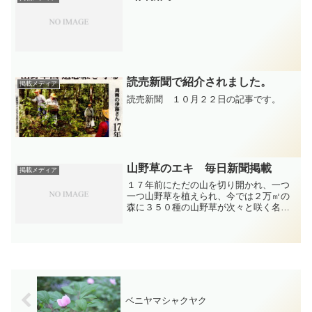
読売新聞で紹介されました。
掲載メディア
読売新聞 １０月２２日の記事です。
山野草のエキ 毎日新聞掲載
掲載メディア
１７年前にただの山を切り開かれ、一つ
一つ山野草を植えられ、今では２万㎡の
森に３５０種の山野草が次々と咲く名所
なのです。ここも遠方からわざわざ来ら
れ車から降りると直ぐに見られる山野草
の特等席。遊歩道・倒木・トイレ設備・
休憩所・マップ等を整備す...
ベニヤマシャクヤク