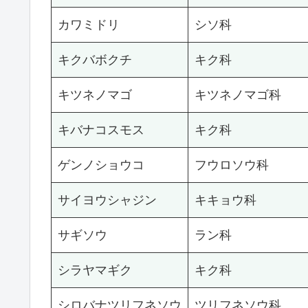
カワミドリ
シソ科
キクバボクチ
キク科
キツネノマゴ
キツネノマゴ科
キバナコスモス
キク科
ゲンノショウコ
フウロソウ科
サイヨウシャジン
キキョウ科
サギソウ
ラン科
シラヤマギク
キク科
シロバナツリフネソウ
ツリフネソウ科