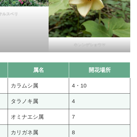
サルスベリ
キレンゲショウマ
属名
開花場所
カラムシ属
4・10
タラノキ属
4
オミナエシ属
7
カリガネ属
8