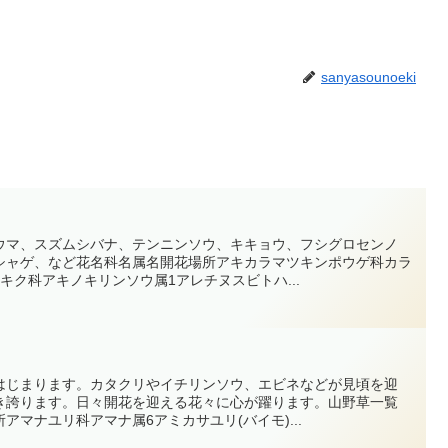
sanyasounoeki
ウマ、スズムシバナ、テンニンソウ、キキョウ、フシグロセンノ
シャゲ、など花名科名属名開花場所アキカラマツキンポウゲ科カラ
キク科アキノキリンソウ属1アレチヌスビトハ...
はじまります。カタクリやイチリンソウ、エビネなどが見頃を迎
き誇ります。日々開花を迎える花々に心が躍ります。山野草一覧
マナユリ科アマナ属6アミカサユリ(バイモ)...