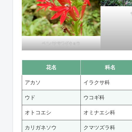
ベニバナサワギキョウ
花名
科名
アカソ
イラクサ科
ウド
ウコギ科
オトコエシ
オミナエシ科
カリガネソウ
クマツズラ科