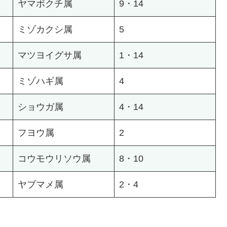
ヤマボクチ属
9・14
ミゾカクシ属
5
マツヨイグサ属
1・14
ミゾハギ属
4
ショウガ属
4・14
フヨウ属
2
コウモウリソウ属
8・10
ヤブマメ属
2・4