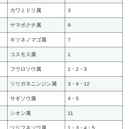
カワミドリ属
3
ヤマボクチ属
9
キツネノマゴ属
7
コスモス属
1
フウロソウ属
1・2・3
ツリガネニンジン属
3・4・12
サギソウ属
4・5
シオン属
11
ツリフネソウ属
1・3・4・5