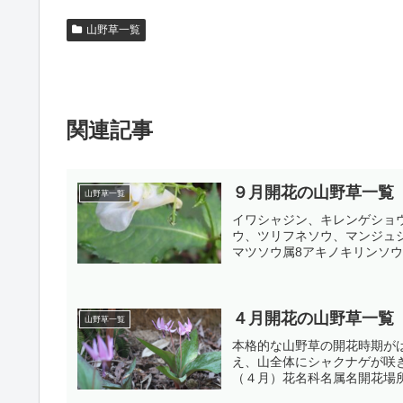
山野草一覧
関連記事
９月開花の山野草一覧
山野草一覧
イワシャジン、キレンゲショ
ウ、ツリフネソウ、マンジュ
マツソウ属8アキノキリンソウ
４月開花の山野草一覧
山野草一覧
本格的な山野草の開花時期が
え、山全体にシャクナゲが咲
（４月）花名科名属名開花場所ア