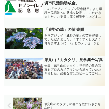
境市民活動助成金」
この「セブン-イレブン記念財団」より環
境市民活動への助成を決定していただき
ました。ご支援に厚く感謝申し上げま
す。
「鹿野の華」の苗 寄贈
お知らせ
ヤマアジサイ「鹿野の華」の苗を寄贈し
ていただきました。「すくすくと大きく
育ちますように…♪」とのメッセージとと
もに、四国の高松から５本の苗が届きま
した。山野草のエキで咲く「鹿野の華」
を楽しみに、皆で大切に育てます。あり
がとうございました。
弟見山「カタクリ」見学集合写真
活動の様子 他
先日、弟見山のカタクリ見学時の集合写
真をプロのカメラマンから送っていただ
きました。必要な方はコピーしてご利用
ください。
弟見山のカタクリの群生を観に行きませ
んか！