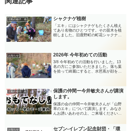
関連記事
シャクナゲ植樹
活動の様子 他
「エキ」にはシャクナゲもたくさん植え
てあり名物のひとつです。その苗木を植
樹しました。旧鹿野町の町花シャクナゲ
を天神山に植えていましたが、周南コン
ベンション協会のご厚意で今回から山野
草のエキに３０本を植樹しました。植樹
には協会会員や緑の少年隊...
2026年 今年初めての活動
お知らせ
3/8 今年初めての活動を行いました。13
名の方にご参加いただきました。落ち葉
を拾って綺麗にすると、水芭蕉が顔をみ
せました。
保護の仲間ー今井敏夫さんが講演
活動の様子 他
します。
保護の会の仲間ー今井敏夫さんが「山野
草のエキ」について講演します。みなさ
んお誘いあわせの上、ご来場ください。
９日（土）午後１時半 「コアプラザか
の」です。
セブン-イレブン記念財団・「環
お知らせ