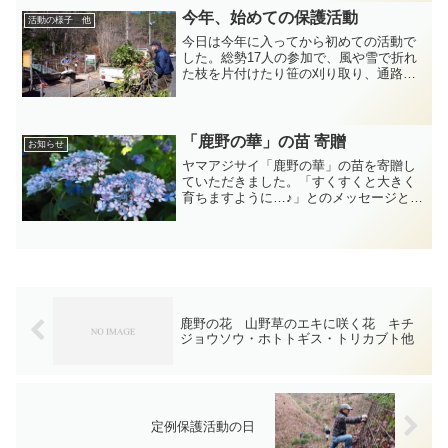
今年、始めての保護活動
活動の様子 他
今日は今年に入ってから初めての活動で
した。総勢17人の参加で、風や雪で折れ
た枝を片付けたり笹の刈り取り、通路の
整備をしました。軽トラ4台分の処理でし
た。なお今日から新しく2名の新規参加を
いただきました。水芭蕉が咲き始めてい
ます。今月中旬ごろ...
「鹿野の華」の苗 寄贈
お知らせ
ヤマアジサイ「鹿野の華」の苗を寄贈し
ていただきました。「すくすくと大きく
育ちますように…♪」とのメッセージとと
もに、四国の高松から５本の苗が届きま
した。山野草のエキで咲く「鹿野の華」
を楽しみに、皆で大切に育てます。あり
がとうございました。
鹿野の花 山野草のエキに咲く花 キチ
ジョウソウ・ホトトギス・トリカブト他
定例保護活動の日