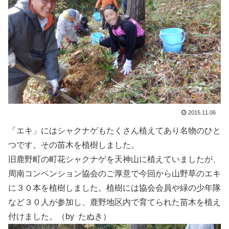
2015.11.06
「エキ」にはシャクナゲもたくさん植えてあり名物のひと
つです。その苗木を植樹しました。
旧鹿野町の町花シャクナゲを天神山に植えていましたが、
周南コンベンション協会のご厚意で今回から山野草のエキ
に３０本を植樹しました。植樹には協会会員や緑の少年隊
など３０人が参加し、鹿野地区内で育てられた苗木を植え
付けました。（by たぬき）