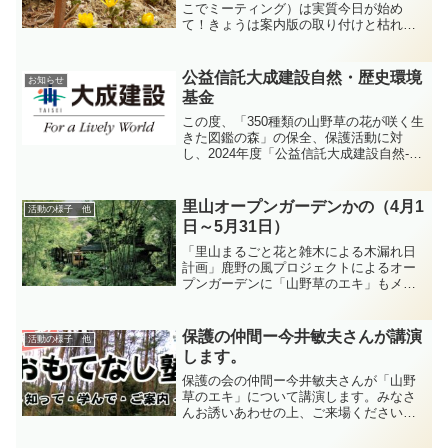
こでミーティング）は実質今日が始め
て！きょうは案内版の取り付けと枯れ
葉、枯れ枝の片付けでした。今咲いてい
る花については右のバナーをクリックし
てご覧ください！
公益信託大成建設自然・歴史環境
お知らせ
基金
この度、「350種類の山野草の花が咲く生
きた図鑑の森」の保全、保護活動に対
し、2024年度「公益信託大成建設自然-歴
史環境基金」から助成を受けることがで
きました。ご支援に厚く感謝申し上げま
す。山野草のエキ 保存会
里山オープンガーデンかの（4月1
活動の様子 他
日～5月31日）
「里山まるごと花と雑木による木漏れ日
計画」鹿野の風プロジェクトによるオー
プンガーデンに「山野草のエキ」もメイ
ン会場として参加します。オープンガー
デンは「鹿野から笑顔を増やしたい、鹿
野の魅力を知ってほしい、」そんな思い
保護の仲間ー今井敏夫さんが講演
活動の様子 他
で鹿野地区内の一般家庭の...
します。
保護の会の仲間ー今井敏夫さんが「山野
草のエキ」について講演します。みなさ
んお誘いあわせの上、ご来場ください。
９日（土）午後１時半 「コアプラザか
の」です。